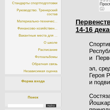
Стандарты спортподготовки
Прос
(1)
Руководство. Тренерский
состав
Первенств
Материально-техничес...
14-16 дека
Финансово-хозяйствен...
Вакантные места для ...
О школе
Спорти
Расписание
Респуб
и Перв
Фотоальбомы
Обратная связь
эл, сре
Независимая оценка
Героя 
и подви
Форма входа
Состяз
Поиск
Йошкар-
приняли