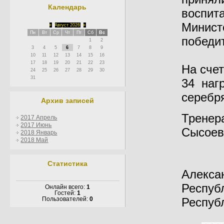
Календарь
воспит
Минист
«
Август 2026
»
Пн
Вт
Ср
Чт
Пт
Сб
Вс
победи
1
2
3
4
5
6
7
8
9
10
11
12
13
14
15
16
17
18
19
20
21
22
23
На сче
24
25
26
27
28
29
30
31
34 нагр
серебр
Архив записей
Тренера
2017 Апрель
2017 Июнь
Сысоев 
2018 Январь
2018 Май
Статистика
Алекса
Респуб
Онлайн всего:
1
Гостей:
1
Респуб
Пользователей:
0