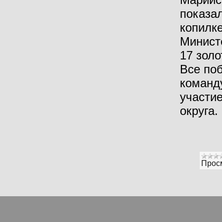
показал
копилк
Минист
17 зол
Все поб
команд
участи
округа.
Прос